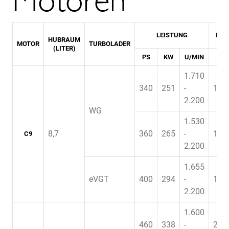
Motoren
LEISTUNG
DR
HUBRAUM
MOTOR
TURBOLADER
(LITER)
PS
KW
U/MIN
NM
1.710
340
251
-
1.4
2.200
WG
1.530
8,7
360
265
-
1.6
C9
2.200
1.655
eVGT
400
294
-
1.7
2.200
1.600
460
338
-
2.5