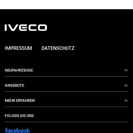
IMPRESSUM
DATENSCHUTZ
NEUFAHRZEUGE
Daily
ANGEBOTE
E-Daily
Aktionen
MEHR ERFAHREN
Eurocargo
IVECO Services
Über uns
FOLGEN SIE UNS
S-Way
Konfigurieren Sie Ihren Wagen
Aktuelles