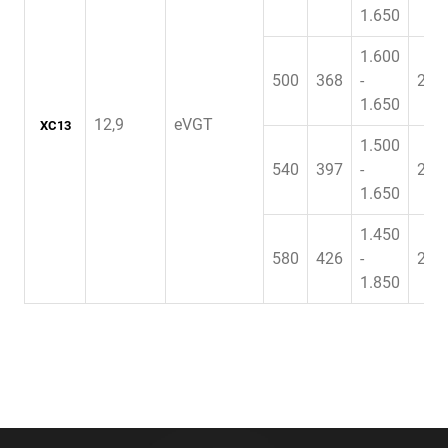
1.650
1.600
500
368
-
2.6
1.650
12,9
eVGT
XC13
1.500
540
397
-
2.7
1.650
1.450
580
426
-
2.8
1.850